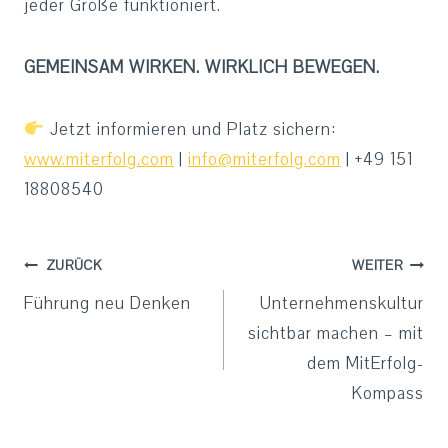
jeder Größe funktioniert.
GEMEINSAM WIRKEN. WIRKLICH BEWEGEN.
Jetzt informieren und Platz sichern:
www.miterfolg.com
|
info@miterfolg.com
| +49 151
18808540
Beitragsnavigation
ZURÜCK
WEITER
Führung neu Denken
Unternehmenskultur
sichtbar machen – mit
dem MitErfolg-
Kompass