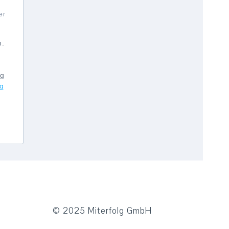
er
m.
h
ng
ng
© 2025 Miterfolg GmbH