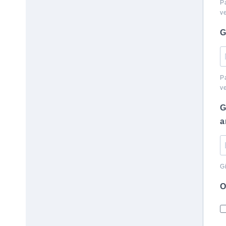
P
v
G
P
v
G
a
G
O