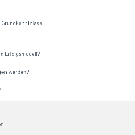
e Grundkenntnisse.
m Erfolgsmodell?
ogen werden?
?
en