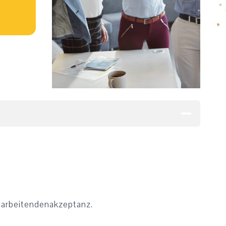
itarbeitendenakzeptanz.
.