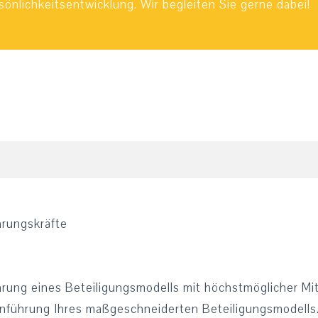
sönlichkeitsentwicklung. Wir begleiten Sie gerne dabei!
hrungskräfte
ührung eines Beteiligungsmodells mit höchstmöglicher M
Einführung Ihres maßgeschneiderten Beteiligungsmodells